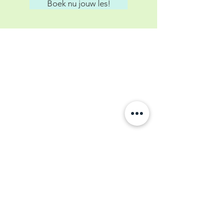
Boek nu jouw les!
Inloggen
Openingstijden
Dinsdag
16.00 - 20.00
uur