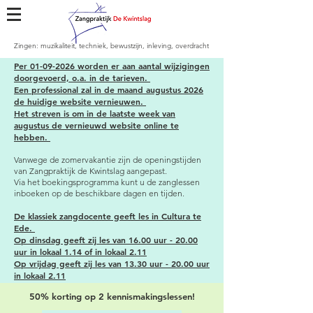
Zingen: muzikaliteit, techniek, bewustzijn, inleving, overdracht
​Per
01-09-2026
worden er aan aantal wijzigingen
doorgevoerd, o.a. in de tarieven.
Een
professional
zal in de maand augustus 2026
de huidige website
vernieuwen
.
Het streven is om in de laatste week van
augustus de
vernieuwd website online te
hebben.
Vanwege de zomervakantie zijn de openingstijden
van Zangpraktijk de Kwintslag aangepast.
Via het boekingsprogramma kunt u de zanglessen
inboeken op de beschikbare dagen en tijden.
De klassiek zangdocente geeft les in Cultura te
Ede.
Op dinsdag geeft zij les van 16.00 uur - 20.00
uur in lokaal 1.14 of in lokaal 2.11
Op vrijdag geeft zij les van 13.30 uur - 20.00 uur
in lokaal 2.11
50% korting op 2 kennismakingslessen!