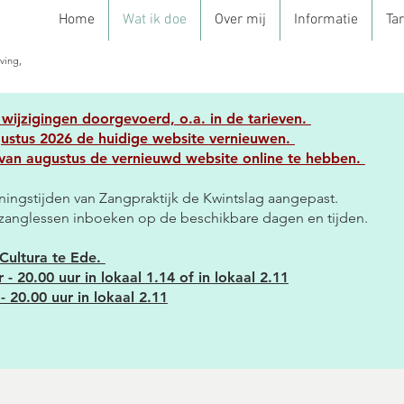
Home
Wat ik doe
Over mij
Informatie
Ta
eving,
 wijzigingen doorgevoerd, o.a. in de tarieven.
ustus 2026 de huidige website
vernieuwen
.
 van augustus de
vernieuwd website online te hebben.
ingstijden van Zangpraktijk de Kwintslag aangepast.
zanglessen inboeken op de beschikbare dagen en tijden.
 Cultura te Ede.
 - 20.00 uur in lokaal 1.14 of in lokaal 2.11
- 20.00 uur in lokaal 2.11