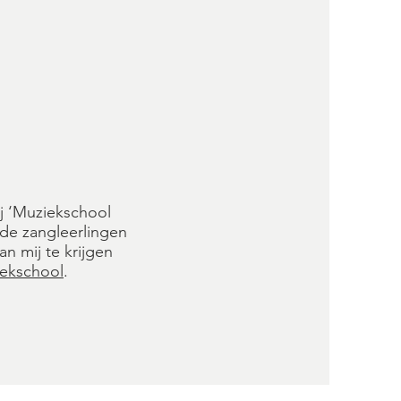
ij ‘Muziekschool
de zangleerlingen
n mij te krijgen
iekschool
.