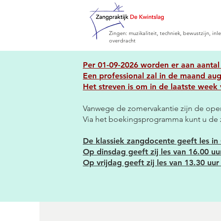
Zingen: muzikaliteit, techniek, bewustzijn, inl
overdracht
​Per 01-09-2026 worden er aan aantal
Een
professional
zal in de maand aug
Het streven is om in de laatste week
Vanwege de zomervakantie zijn de open
Via het boekingsprogramma kunt u de 
De klassiek zangdocente geeft les in
Op dinsdag geeft zij les van 16.00 uur
Op vrijdag geeft zij les van 13.30 uur 