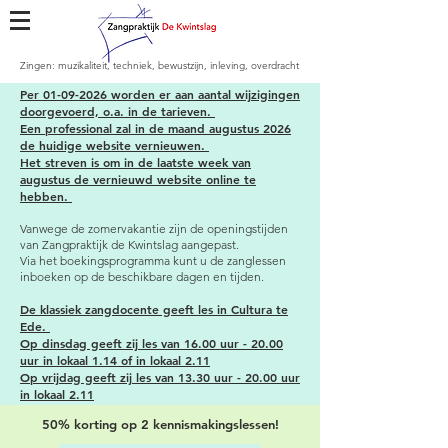
Zingen: muzikaliteit, techniek, bewustzijn, inleving, overdracht
​Per
01-09-2026
worden er aan aantal wijzigingen
doorgevoerd, o.a. in de tarieven.
Een
professional
zal in de maand augustus 2026
de huidige website
vernieuwen
.
Het streven is om in de laatste week van
augustus de
vernieuwd website online te
hebben.
Vanwege de zomervakantie zijn de openingstijden
van Zangpraktijk de Kwintslag aangepast.
Via het boekingsprogramma kunt u de zanglessen
inboeken op de beschikbare dagen en tijden.
De klassiek zangdocente geeft les in Cultura te
Ede.
Op dinsdag geeft zij les van 16.00 uur - 20.00
uur in lokaal 1.14 of in lokaal 2.11
Op vrijdag geeft zij les van 13.30 uur - 20.00 uur
in lokaal 2.11
50% korting op 2 kennismakingslessen!