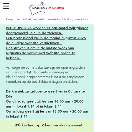
Zingen: muzikaliteit, techniek, bewustzijn, inleving, overdracht
​Per
01-09-2026
worden er aan aantal wijzigingen
doorgevoerd, o.a. in de tarieven.
Een
professional
zal in de maand augustus 2026
de huidige website
vernieuwen
.
Het streven is om in de laatste week van
augustus de
vernieuwd website online te
hebben.
Vanwege de zomervakantie zijn de openingstijden
van Zangpraktijk de Kwintslag aangepast.
Via het boekingsprogramma kunt u de zanglessen
inboeken op de beschikbare dagen en tijden.
De klassiek zangdocente geeft les in Cultura te
Ede.
Op dinsdag geeft zij les van 16.00 uur - 20.00
uur in lokaal 1.14 of in lokaal 2.11
Op vrijdag geeft zij les van 13.30 uur - 20.00 uur
in lokaal 2.11
50% korting op 2 kennismakingslessen!