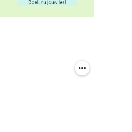
Boek nu jouw les!
Inloggen
Openingstijden
Dinsdag
16.00 - 20.00
uur