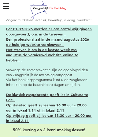
Zingen: muzikaliteit, techniek, bewustzijn, inleving, overdracht
​Per
01-09-2026
worden er aan aantal wijzigingen
doorgevoerd, o.a. in de tarieven.
Een
professional
zal in de maand augustus 2026
de huidige website
vernieuwen
.
Het streven is om in de laatste week van
augustus de
vernieuwd website online te
hebben.
Vanwege de zomervakantie zijn de openingstijden
van Zangpraktijk de Kwintslag aangepast.
Via het boekingsprogramma kunt u de zanglessen
inboeken op de beschikbare dagen en tijden.
De klassiek zangdocente geeft les in Cultura te
Ede.
Op dinsdag geeft zij les van 16.00 uur - 20.00
uur in lokaal 1.14 of in lokaal 2.11
Op vrijdag geeft zij les van 13.30 uur - 20.00 uur
in lokaal 2.11
50% korting op 2 kennismakingslessen!