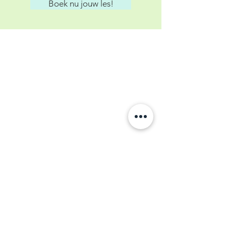
Boek nu jouw les!
Inloggen
Openingstijden
Dinsdag
16.00 - 20.00
uur